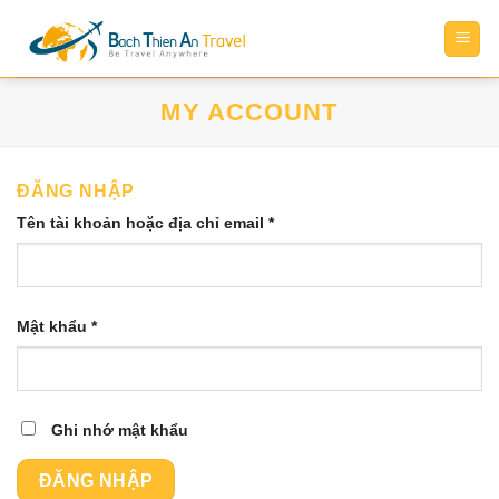
Bỏ
qua
nội
dung
MY ACCOUNT
ĐĂNG NHẬP
Bắt
Tên tài khoản hoặc địa chỉ email
*
buộc
Bắt
Mật khẩu
*
buộc
Ghi nhớ mật khẩu
ĐĂNG NHẬP