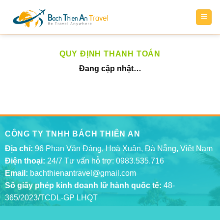
Bỏ
qua
nội
dung
QUY ĐỊNH THANH TOÁN
Đang cập nhật…
CÔNG TY TNHH BÁCH THIÊN AN
Địa chỉ:
96 Phan Văn Đáng, Hoà Xuân, Đà Nẵng, Việt Nam
Điện thoại:
24/7 Tư vấn hỗ trợ:
0983.535.716
Email:
bachthienantravel@gmail.com
Số giấy phép kinh doanh lữ hành quốc tế:
48-
365/2023/TCDL-GP LHQT