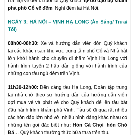
Hà Nội về đêm. Buổi tối Quý khách
tự do dạo bộ khám
phá phố Cổ về đêm
. Nghỉ đêm tại Hà Nội.
NGÀY 3: HÀ NỘI – VỊNH HẠ LONG (Ăn Sáng/ Trưa/
Tối)
08h00-08h30:
Xe và hướng dẫn viên đón Quý khách
tại các khách sạn khu vực trung tâm phố Cổ và Nhà hát
lớn khởi hành cho chuyến đi thăm Vịnh Hạ Long với
hành trình tuyến 2 hấp dẫn giống với hành trình của
những con tàu ngủ đêm trên Vịnh.
11h30-12h00
:
Đến cảng tàu Hạ Long, Đoàn tập trung
tại nhà chờ theo sự hướng dẫn của hướng dẫn viên
đợi mua vé và phát vé cho Quý khách để lên tàu bắt
đầu hành trình khám phá Vịnh. Tàu sẽ đi qua rất nhiều
các hòn đảo lớn nhỏ với nhiều hình dáng khác nhau có
những tên gọi đặc biệt như:
Hòn Gà Chọi
,
hòn Chó
Đá
… Quý khách thưởng thức bữa trưa trên tàu.