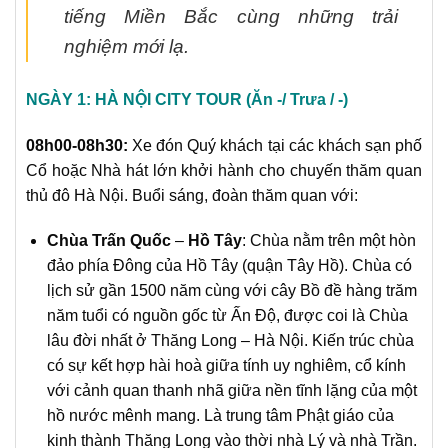
tiếng Miền Bắc cùng những trải
nghiệm mới lạ.
NGÀY 1: HÀ NỘI CITY TOUR (Ăn -/ Trưa / -)
08h00-08h30:
Xe đón Quý khách tại các khách sạn phố
Cổ hoặc Nhà hát lớn khởi hành cho chuyến thăm quan
thủ đô Hà Nội. Buổi sáng, đoàn thăm quan với:
Chùa Trấn Quốc
–
Hồ Tây
: Chùa nằm trên một hòn
đảo phía Đông của Hồ Tây (quận Tây Hồ). Chùa có
lịch sử gần 1500 năm cùng với cây Bồ đề hàng trăm
năm tuổi có nguồn gốc từ Ấn Độ, được coi là Chùa
lâu đời nhất ở Thăng Long – Hà Nội. Kiến trúc chùa
có sự kết hợp hài hoà giữa tính uy nghiêm, cổ kính
với cảnh quan thanh nhã giữa nền tĩnh lặng của một
hồ nước mênh mang. Là trung tâm Phật giáo của
kinh thành Thăng Long vào thời nhà Lý và nhà Trần.