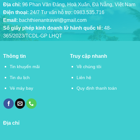
Địa chỉ:
96 Phan Văn Đáng, Hoà Xuân, Đà Nẵng, Việt Nam
Điện thoại:
24/7 Tư vấn hỗ trợ:
0983.535.716
Email:
bachthienantravel@gmail.com
Số giấy phép kinh doanh lữ hành quốc tế:
48-
365/2023/TCDL-GP LHQT
Thông tin
Truy cập nhanh
Tin khuyến mãi
Về chúng tôi
Tin du lịch
Liên hệ
Vé máy bay
Quy định thanh toán
Địa chỉ