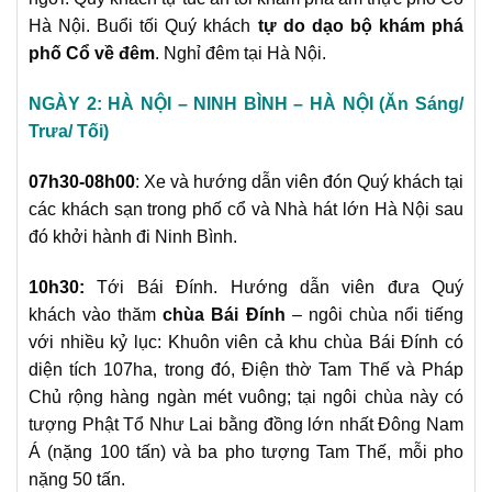
Hà Nội. Buổi tối Quý khách
tự do dạo bộ khám phá
phố Cổ về đêm
. Nghỉ đêm tại Hà Nội.
NGÀY 2: HÀ NỘI – NINH BÌNH – HÀ NỘI (Ăn Sáng/
Trưa/ Tối)
07h30-08h00
:
Xe và hướng dẫn viên đón Quý khách tại
các khách sạn trong phố cổ và Nhà hát lớn Hà Nội sau
đó khởi hành đi Ninh Bình.
10h30:
Tới Bái Đính. Hướng dẫn viên đưa Quý
khách vào thăm
chùa Bái Đính
– ngôi chùa nổi tiếng
với nhiều kỷ lục: Khuôn viên cả khu chùa Bái Đính có
diện tích 107ha, trong đó, Điện thờ Tam Thế và Pháp
Chủ rộng hàng ngàn mét vuông; tại ngôi chùa này có
tượng Phật Tổ Như Lai bằng đồng lớn nhất Đông Nam
Á (nặng 100 tấn) và ba pho tượng Tam Thế, mỗi pho
nặng 50 tấn.