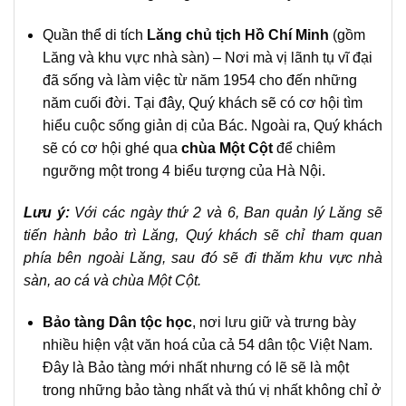
Quần thể di tích
Lăng chủ tịch Hồ Chí Minh
(gồm
Lăng và khu vực nhà sàn) – Nơi mà vị lãnh tụ vĩ đại
đã sống và làm việc từ năm 1954 cho đến những
năm cuối đời. Tại đây, Quý khách sẽ có cơ hội tìm
hiểu cuộc sống giản dị của Bác. Ngoài ra, Quý khách
sẽ có cơ hội ghé qua
chùa Một Cột
để chiêm
ngưỡng một trong 4 biểu tượng của Hà Nội.
Lưu ý:
Với các ngày thứ 2 và 6, Ban quản lý Lăng sẽ
tiến hành bảo trì Lăng, Quý khách sẽ chỉ tham quan
phía bên ngoài Lăng, sau đó sẽ đi thăm khu vực nhà
sàn, ao cá và chùa Một Cột.
Bảo tàng Dân tộc học
, nơi lưu giữ và trưng bày
nhiều hiện vật văn hoá của cả 54 dân tộc Việt Nam.
Đây là Bảo tàng mới nhất nhưng có lẽ sẽ là một
trong những bảo tàng nhất và thú vị nhất không chỉ ở