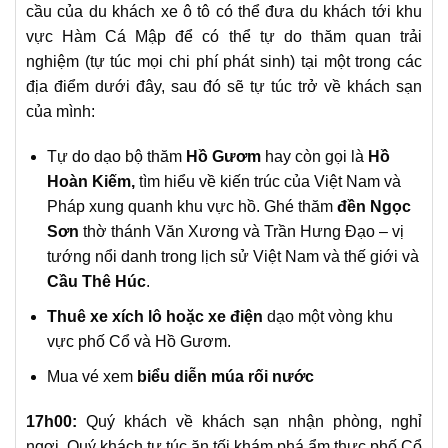
cầu của du khách xe ô tô có thể đưa du khách tới khu
vực Hàm Cá Mập để có thể tự do thăm quan trải
nghiệm (tự túc mọi chi phí phát sinh) tại một trong các
địa điểm dưới đây, sau đó sẽ tự túc trở về khách sạn
của mình:
Tự do dạo bộ thăm
Hồ Gươm
hay còn gọi là
Hồ
Hoàn Kiếm,
tìm hiểu về kiến trúc của Việt Nam và
Pháp xung quanh khu vực hồ. Ghé thăm
đền Ngọc
Sơn
thờ thánh Văn Xương và Trần Hưng Đạo – vị
tướng nổi danh trong lịch sử Việt Nam và thế giới và
Cầu Thê Húc
.
Thuê xe xích lô hoặc xe điện
dạo một vòng khu
vực phố Cổ và Hồ Gươm.
Mua vé xem
biểu diễn múa rối nước
17h00:
Quý khách về khách sạn nhận phòng, nghỉ
ngơi. Quý khách t
ự túc ăn tối khám phá ẩm thực phố Cổ