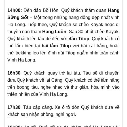
14h00:
Đến đảo Bồ Hòn. Quý khách thăm quan
Hang
Sửng Sốt
– Một trong những hang động đẹp nhất vịnh
Hạ Long. Tiếp theo, Quý khách sẽ chèo Kayak hoặc đi
thuyền nan thăm
Hang Luồn
. Sau 30 phút chèo Kayak,
Quý khách lên tàu để đến với
đảo Titop
. Quý khách có
thể tắm biển tại
bãi tắm Titop
với bãi cát trắng, hoặc
thử trekking leo lên đỉnh núi Titop ngắm nhìn toàn cảnh
Vịnh Hạ Long.
16h30
:
Quý khách quay trở lại tàu. Tàu sẽ di chuyển
đưa Quý khách về lại Cảng. Quý khách có thể tắm nắng
trên boong tàu, nghe nhạc và thư giãn, hòa mình vào
thiên nhiên của Vịnh Hạ Long.
17h30
:
Tàu cập cảng. X
e ô tô đón Quý khách đưa về
khách sạn nhận phòng, nghỉ ngơi.