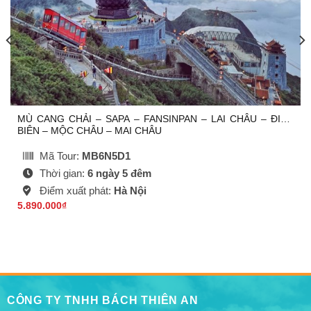
MÙ CANG CHẢI – SAPA – FANSINPAN – LAI CHÂU – ĐIỆN
BIÊN – MỘC CHÂU – MAI CHÂU
Mã Tour:
MB6N5D1
Thời gian:
6 ngày 5 đêm
Điểm xuất phát:
Hà Nội
5.890.000
₫
CÔNG TY TNHH BÁCH THIÊN AN