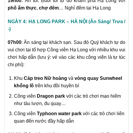
19h00:
Ăn tối. Buổi tối tự do khám phá Hạ Long với
phố ẩm thực
,
chợ đêm
… Nghỉ đêm tại Hạ Long
NGÀY 4: HẠ LONG PARK – HÀ NỘI (Ăn Sáng/ Trưa /
-)
07h00
:
Ăn sáng tại khách sạn. Sau đó Quý khách tự do
vui chơi tại tổ hợp Công viên Hạ Long với nhiều khu vui
chơi hấp dẫn (lưu ý: vé vào các khu công viên là tự túc
chi phí):
Khu
Cáp treo Nữ hoàng
và
vòng quay Sunwheel
khổng lồ
trên khu đồi huyền bí
Công viên
Dragon park
với các trò chơi mạo hiểm
như tàu lượn, đu quay…
Công viên
Typhoon water park
với các trò chơi liên
quan đến nước đầy hấp dẫn