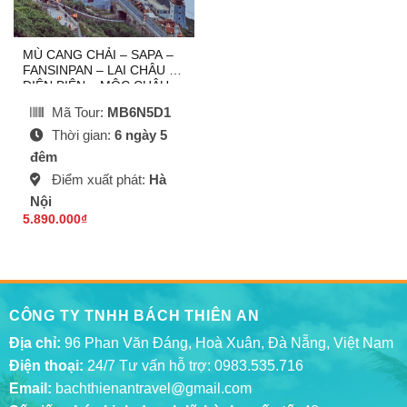
MÙ CANG CHẢI – SAPA –
FANSINPAN – LAI CHÂU –
ĐIỆN BIÊN – MỘC CHÂU –
MAI CHÂU
Mã Tour:
MB6N5D1
Thời gian:
6 ngày 5
đêm
Điểm xuất phát:
Hà
Nội
5.890.000
₫
CÔNG TY TNHH BÁCH THIÊN AN
Địa chỉ:
96 Phan Văn Đáng, Hoà Xuân, Đà Nẵng, Việt Nam
Điện thoại:
24/7 Tư vấn hỗ trợ:
0983.535.716
Email:
bachthienantravel@gmail.com