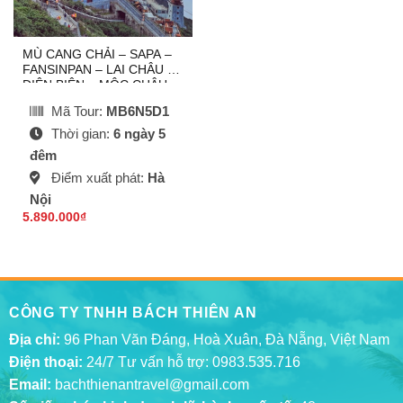
MÙ CANG CHẢI – SAPA –
FANSINPAN – LAI CHÂU –
ĐIỆN BIÊN – MỘC CHÂU –
MAI CHÂU
Mã Tour:
MB6N5D1
Thời gian:
6 ngày 5
đêm
Điểm xuất phát:
Hà
Nội
5.890.000
₫
CÔNG TY TNHH BÁCH THIÊN AN
Địa chỉ:
96 Phan Văn Đáng, Hoà Xuân, Đà Nẵng, Việt Nam
Điện thoại:
24/7 Tư vấn hỗ trợ:
0983.535.716
Email:
bachthienantravel@gmail.com