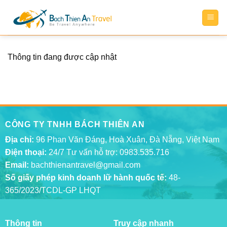
Bỏ
qua
nội
dung
Thông tin đang được cập nhật
CÔNG TY TNHH BÁCH THIÊN AN
Địa chỉ:
96 Phan Văn Đáng, Hoà Xuân, Đà Nẵng, Việt Nam
Điện thoại:
24/7 Tư vấn hỗ trợ:
0983.535.716
Email:
bachthienantravel@gmail.com
Số giấy phép kinh doanh lữ hành quốc tế:
48-
365/2023/TCDL-GP LHQT
Thông tin
Truy cập nhanh